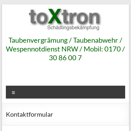
Zum
Inhalt
springen
toxtron
Taubenvergrämung / Taubenabwehr /
Wespennotdienst NRW / Mobil: 0170 /
in
30 86 00 7
Oberhausen
Taubenabwehr
Taubenvergrämung
Menü
NRW
Taubenabwehr
Kontaktformular
anbringen,
Taubenvergrämung
an