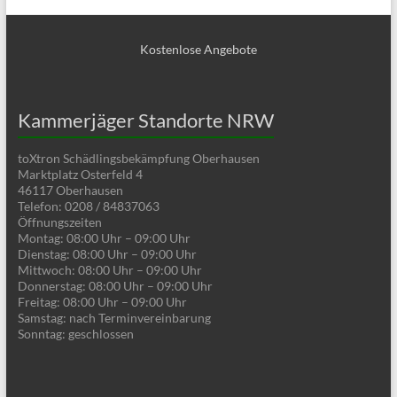
Kostenlose Angebote
Kammerjäger Standorte NRW
toXtron Schädlingsbekämpfung Oberhausen
Marktplatz Osterfeld 4
46117 Oberhausen
Telefon: 0208 / 84837063
Öffnungszeiten
Montag: 08:00 Uhr – 09:00 Uhr
Dienstag: 08:00 Uhr – 09:00 Uhr
Mittwoch: 08:00 Uhr – 09:00 Uhr
Donnerstag: 08:00 Uhr – 09:00 Uhr
Freitag: 08:00 Uhr – 09:00 Uhr
Samstag: nach Terminvereinbarung
Sonntag: geschlossen