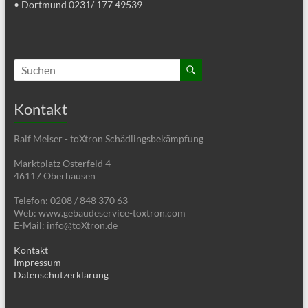
• Dortmund 0231/ 177 49539
Kontakt
Ralf Meiser - toXtron Schädlingsbekämpfung
Marktplatz Osterfeld 4
46117 Oberhausen
Telefon: 0208 / 848 370 63
Web: www.gebäudeservice-toxtron.com
E-Mail: info@toXtron.de
Kontakt
Impressum
Datenschutzerklärung