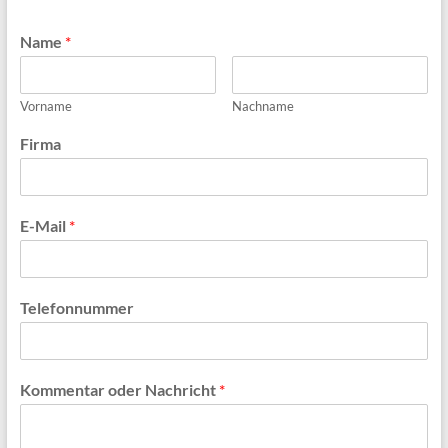
Fassaden
Wespen
Name
*
Notdienst
NRW
Vorname
Nachname
Firma
E-Mail
*
Telefonnummer
Kommentar oder Nachricht
*