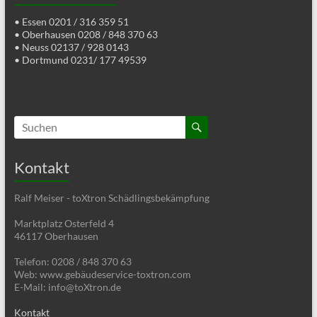
• Essen 0201 / 316 359 51
• Oberhausen 0208 / 848 370 63
• Neuss 02137 / 928 0143
• Dortmund 0231/ 177 49539
Kontakt
Ralf Meiser - toXtron Schädlingsbekämpfung
Marktplatz Osterfeld 4
46117 Oberhausen
Telefon: 0208 / 848 370 63
Web: www.gebäudeservice-toxtron.com
E-Mail: info@toXtron.de
Kontakt