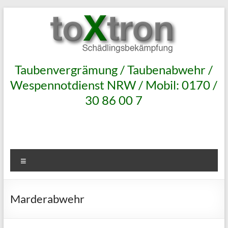
Zum
Inhalt
springen
toxtron
Taubenvergrämung / Taubenabwehr /
Wespennotdienst NRW / Mobil: 0170 /
in
30 86 00 7
Oberhausen
Taubenabwehr
Taubenvergrämung
Menü
NRW
Taubenabwehr
Marderabwehr
anbringen,
Taubenvergrämung
an