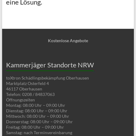
eine Lösung.
Kostenlose Angebote
Kammerjäger Standorte NRW
toXtron Schädlingsbekämpfung Oberhausen
Marktplatz Osterfeld 4
46117 Oberhausen
Telefon: 0208 / 84837063
Öffnungszeiten
Montag: 08:00 Uhr – 09:00 Uhr
Dienstag: 08:00 Uhr – 09:00 Uhr
Mittwoch: 08:00 Uhr – 09:00 Uhr
Donnerstag: 08:00 Uhr – 09:00 Uhr
Freitag: 08:00 Uhr – 09:00 Uhr
Samstag: nach Terminvereinbarung